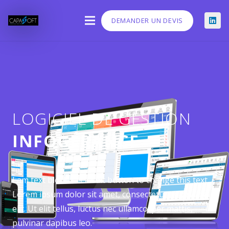
DEMANDER UN DEVIS
LOGICIEL DE GESTION
INFOGÉRANCE
I am text block. Click edit button to change this text.
Lorem ipsum dolor sit amet, consectetur adipiscing
elit. Ut elit tellus, luctus nec ullamcorper mattis,
pulvinar dapibus leo.